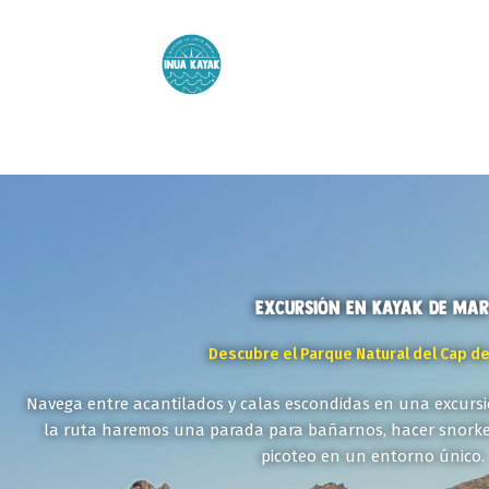
Ir
al
contenido
Excursión en Kayak de mar
Descubre el Parque Natural del Cap d
Navega entre acantilados y calas escondidas en una excursi
la ruta haremos una parada para bañarnos, hacer snorke
picoteo en un entorno único.