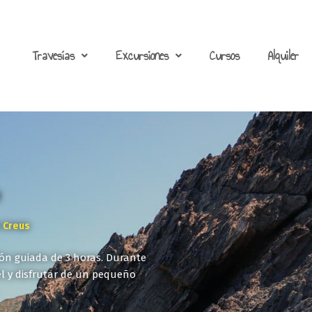
Travesías
Excursiones
Cursos
Alquiler
e Creus
ón guiada de 3 horas. Durante
l y disfrutar de un pequeño