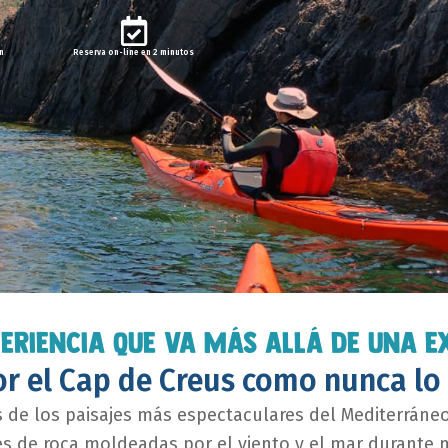
n
Reserva on-line en 2 minutos
ERIENCIA QUE VA MÁS ALLÁ DE UNA E
r el Cap de Creus como nunca lo
 de los paisajes más espectaculares del Mediterráne
es de roca moldeadas por el viento y el mar durante 