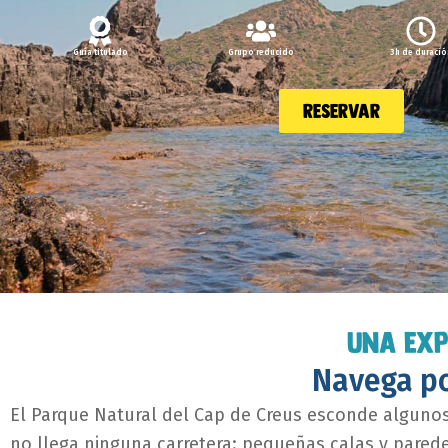
Guía titulado
Grupo reducido
3h de duració
reservar
UNA EXP
Navega po
El Parque Natural del Cap de Creus esconde algunos
no llega ninguna carretera: pequeñas calas y pared