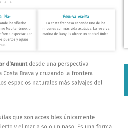
al Mar
Reserva marina
donde los viñedos
La costa francesa esconde uno de los
smo Mediterráneo, un
rincones con más vida acuática. La reserva
e forma espectacular
marina de Banyuls ofrece un snorkel único.
os puertos y aguas
inas.
Mar d’Amunt
desde una perspectiva
la Costa Brava y cruzando la frontera
los espacios naturales más salvajes del
uilas que son accesibles únicamente
bierto y el mar a solo un paso. Es una forma