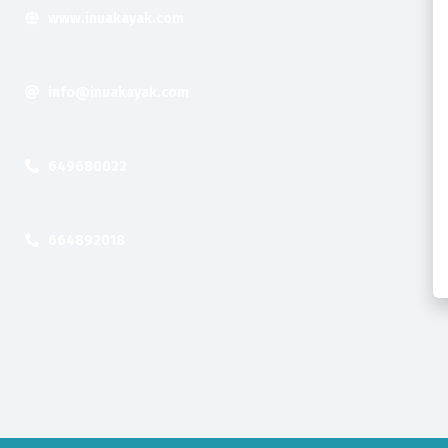
www.inuakayak.com
info@inuakayak.com
649680022
664892018