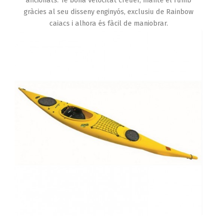
aficionats. Té bona velocitat creuer, manté el rumb
gràcies al seu disseny enginyós, exclusiu de Rainbow
caiacs i alhora és fàcil de maniobrar.