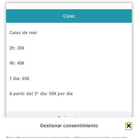
Caiac
Caiac de mar
2h: 30€
4h: 40€
1 día: 65€
A partir del 2º dia: 50€ per dia
Què portar
Gestionar consentimiento