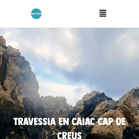
Menu
travessia en caiac cap de
creus